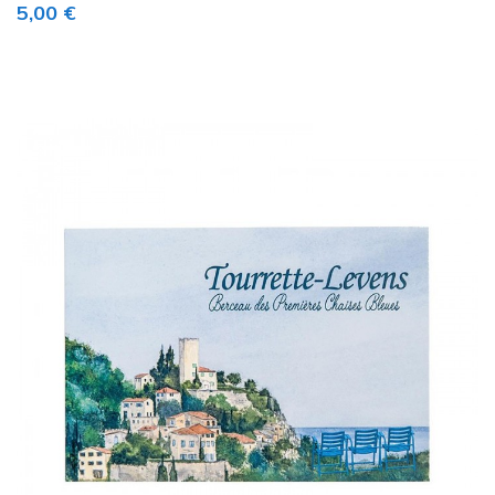
Prix
5,00 €