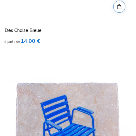
Dés Chaise Bleue
Prix
14,00 €
à partir de