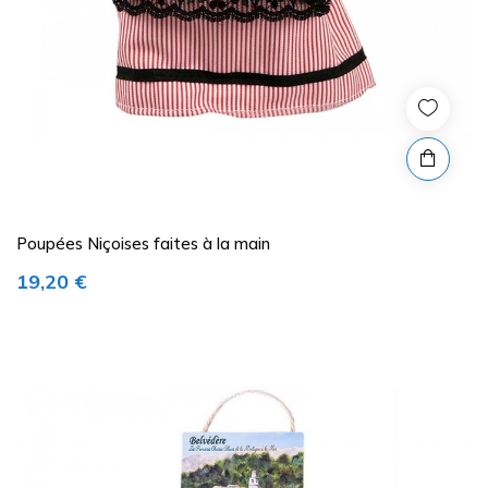
Poupées Niçoises faites à la main
Prix
19,20 €