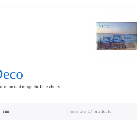
Deco
oration and magnetic blue chairs
n
list
There are 17 products.