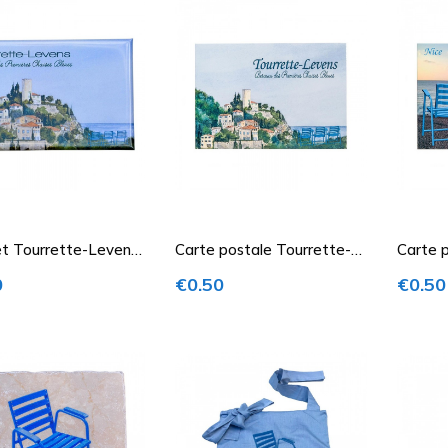
t Tourrette-Levens
Carte postale Tourrette-
Carte p
ses Bleues
Levens Chaise Bleue
Chaise
Price
Price
0
€0.50
€0.50