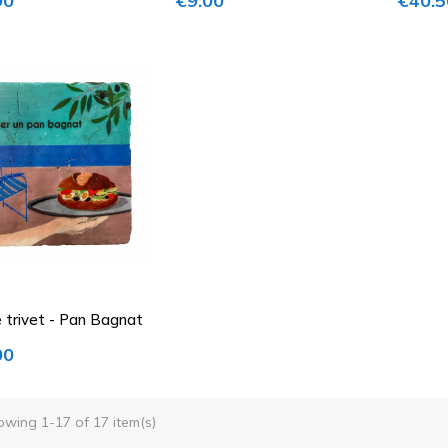
90
€9.00
€40.5
 trivet - Pan Bagnat
00
wing 1-17 of 17 item(s)