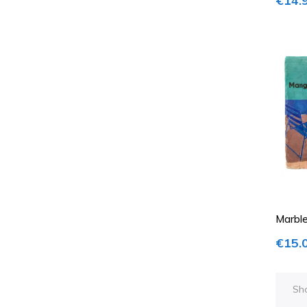
€14.
Marble
Price
€15.
Sho