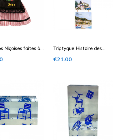
 Niçoises faites à
Triptyque Histoire des
Chaises Bleues
Price
0
€21.00