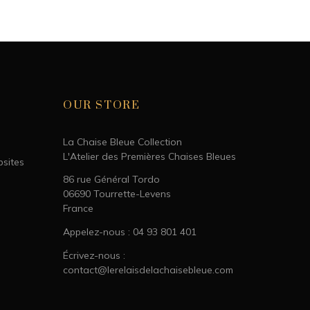
OUR STORE
La Chaise Bleue Collection
L'Atelier des Premières Chaises Bleues
bsites
86 rue Général Tordo
06690 Tourrette-Levens
France
Appelez-nous : 04 93 801 401
Écrivez-nous :
contact@lerelaisdelachaisebleue.com