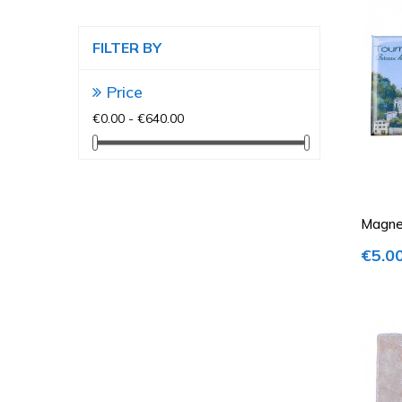
FILTER BY
Price
€0.00 - €640.00
Magne
- Chai
Price
€5.0