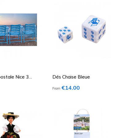
ostale Nice 3
Dés Chaise Bleue
s Bleues
Price
€14.00
From