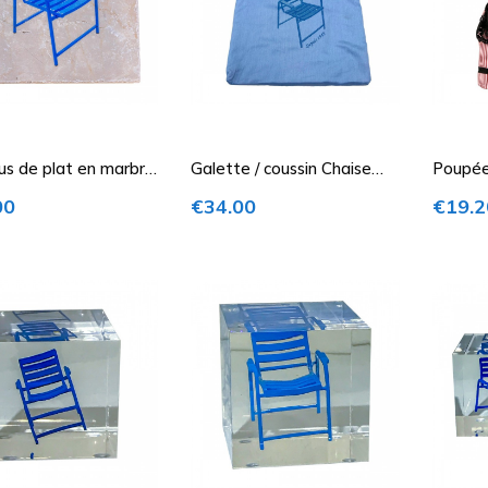
s de plat en marbre
Galette / coussin Chaise
Poupées
se Bleue
Bleue
la main
Price
Price
00
€34.00
€19.2