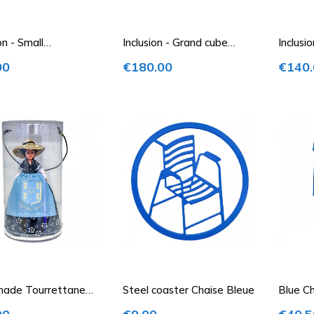
on - Small
Inclusion - Grand cube
Inclusi
arent cube with Blue
transparent avec Chaise...
transpa
Price
Price
00
€180.00
€140.
ade Tourrettane
Steel coaster Chaise Bleue
Blue Ch
Price
Price