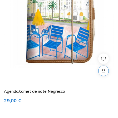
Agenda/carnet de note Négresco
Prix
29,00 €