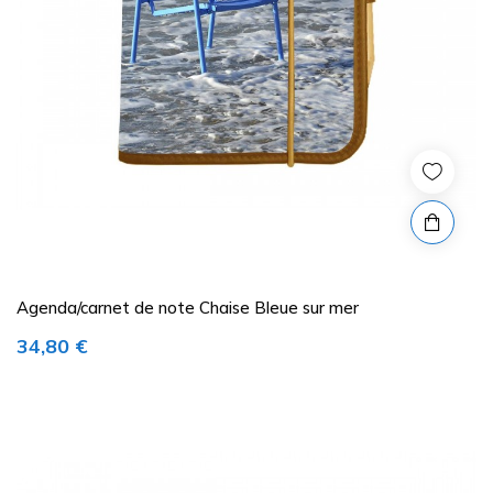
Agenda/carnet de note Chaise Bleue sur mer
Prix
34,80 €