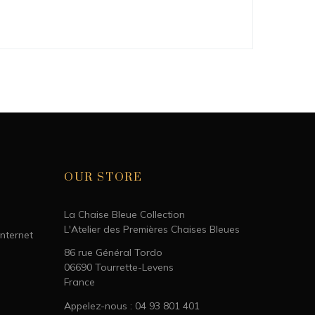
OUR STORE
La Chaise Bleue Collection
L'Atelier des Premières Chaises Bleues
Internet
86 rue Général Tordo
06690 Tourrette-Levens
France
Appelez-nous : 04 93 801 401