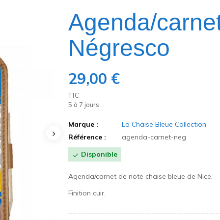
Agenda/carnet
Négresco
29,00 €
TTC
5 à 7 jours
Marque :
La Chaise Bleue Collection
Référence :
agenda-carnet-neg
Disponible

Agenda/carnet de note chaise bleue de Nice.
Finition cuir.