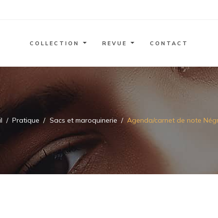
COLLECTION
REVUE
CONTACT
l
Pratique
Sacs et maroquinerie
Agenda/carnet de note Nég