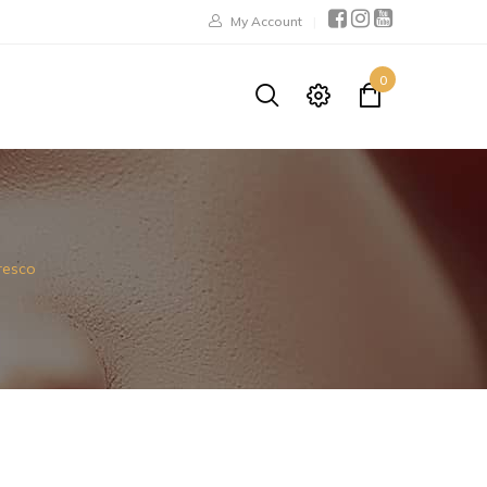
My Account
0
resco