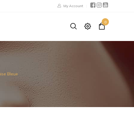
My Account
0
ise Bleue