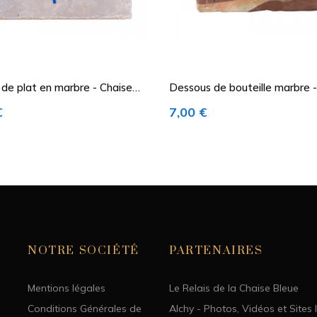
de plat en marbre - Chaise
Dessous de bouteille marbre 
Bagnat
€
7,00 €
NOTRE SOCIÉTÉ
PARTENAIRES
Mentions légales
Le Relais de la Chaise Bleue
Conditions Générales de
Alchy - Photos, Vidéos et Sites 