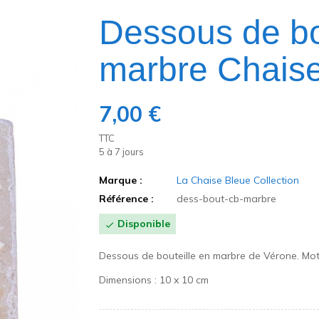
Dessous de bo
marbre Chais
7,00 €
TTC
5 à 7 jours
Marque :
La Chaise Bleue Collection
Référence :
dess-bout-cb-marbre
Disponible

Dessous de bouteille en marbre de Vérone. Moti
Dimensions : 10 x 10 cm