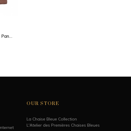
- Pan
OUR STORE
La Chaise Bleue Collection
L'Atelier des Premières Chaises Bleues
Internet