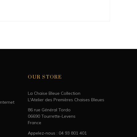
OUR STORE
La Chaise Bleue Collection
L'Atelier des Premières Chaises Bleues
Internet
86 rue Général Tordo
06690 Tourrette-Levens
France
Appelez-nous : 04 93 801 401