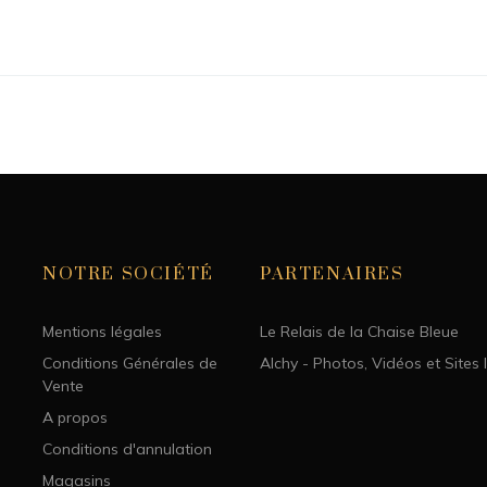
20 cm
NOTRE SOCIÉTÉ
PARTENAIRES
Mentions légales
Le Relais de la Chaise Bleue
Conditions Générales de
Alchy - Photos, Vidéos et Sites 
Vente
A propos
Conditions d'annulation
Magasins