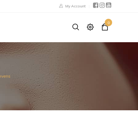
My Account
0
evens