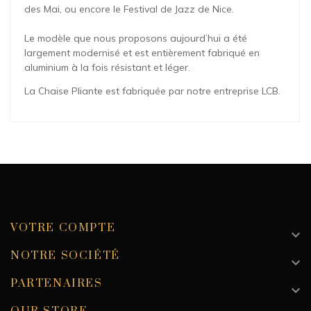
des Mai, ou encore le Festival de Jazz de Nice.
Le modèle que nous proposons aujourd’hui a été
largement modernisé et est entièrement fabriqué en
aluminium à la fois résistant et léger.
La Chaise Pliante est fabriquée par notre entreprise LCB.
Hauteur
82
Largeur
42 cm
VOTRE COMPTE

Profondeur
42 cm
NOTRE SOCIÉTÉ

Poids
5 kg
PARTENAIRES

OUR STORE