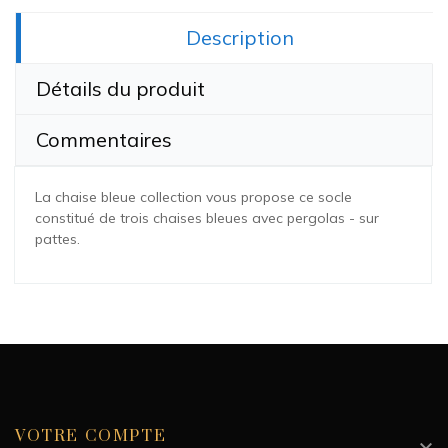
Partager:
Description
Détails du produit
Commentaires
La chaise bleue collection vous propose ce socle
constitué de trois chaises bleues avec pergolas - sur
pattes
.
Hauteur
36 cm
Largeur
50 cm
VOTRE COMPTE
