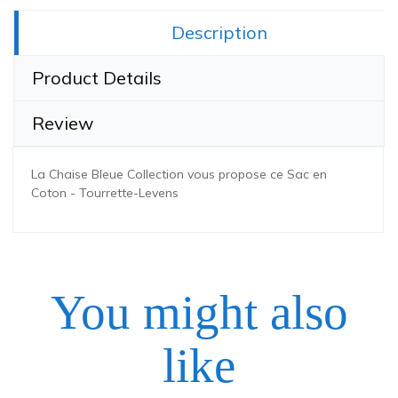
Share this:
Description
Product Details
Review
La Chaise Bleue Collection vous propose ce Sac en
Coton - Tourrette-Levens
You might also
Dimension
20 x 8 x 5 cm
like
Convient au âges
Adult
Kids