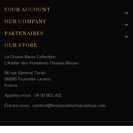
YOUR ACCOUNT

OUR COMPANY

PARTENAIRES

OUR STORE
La Chaise Bleue Collection
L'Atelier des Premières Chaises Bleues
86 rue Général Tordo
06690 Tourrette-Levens
France
Appelez-nous : 04 93 801 401
Écrivez-nous : contact@lerelaisdelachaisebleue.com