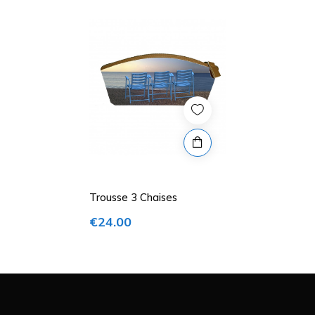
Sex
Unisex
Price
Colour
Blue
EAN13
3760306710405
Trousse 3 Chaises
€24.00